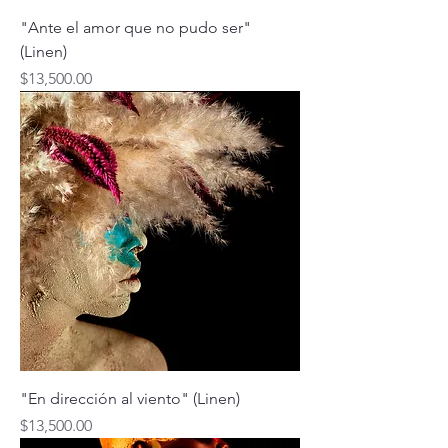
"Ante el amor que no pudo ser"
(Linen)
Price
$13,500.00
"En dirección al viento" (Linen)
Price
$13,500.00