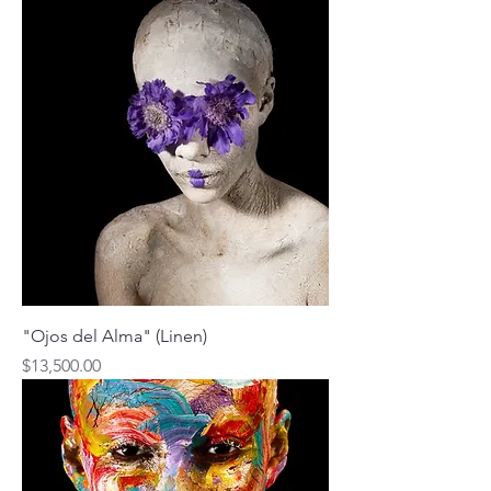
"Ojos del Alma" (Linen)
Price
$13,500.00