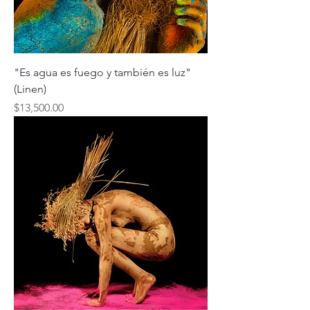
"Es agua es fuego y también es luz"
(Linen)
Price
$13,500.00